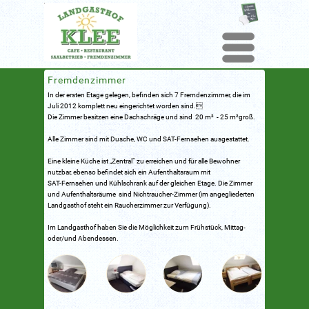
Menu
Fremdenzimmer
In der ersten Etage gelegen, befinden sich 7 Fremdenzimmer, die im
Juli 2012 komplett neu eingerichtet worden sind.
Die Zimmer besitzen eine Dachschräge und sind 20 m² - 25 m²groß.
Alle Zimmer sind mit Dusche, WC und SAT-Fernsehen ausgestattet.
Eine kleine Küche ist „Zentral“ zu erreichen und für alle Bewohner
nutzbar, ebenso befindet sich ein Aufenthaltsraum mit
SAT-Fernsehen und Kühlschrank auf der gleichen Etage. Die Zimmer
und Aufenthaltsräume sind Nichtraucher-Zimmer (im angegliederten
Landgasthof steht ein Raucherzimmer zur Verfügung).
Im Landgasthof haben Sie die Möglichkeit zum Frühstück, Mittag-
oder/und Abendessen.