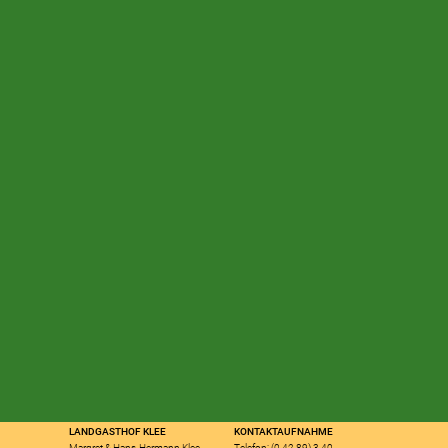
LANDGASTHOF KLEE
KONTAKTAUFNAHME
Margret & Hans-Hermann Klee
Telefon: (0 42 89) 3 40