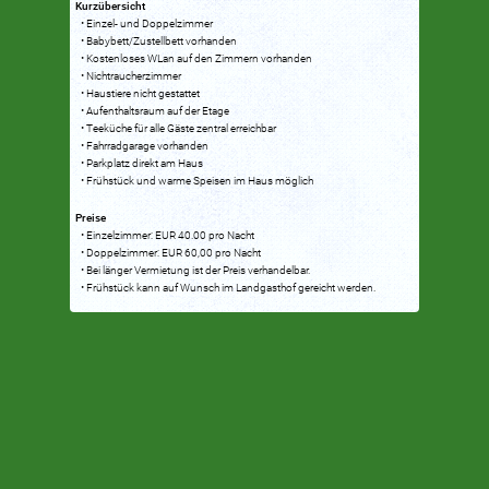
Kurzübersicht
Einzel- und Doppelzimmer
Babybett/Zustellbett vorhanden
Kostenloses WLan auf den Zimmern vorhanden
Nichtraucherzimmer
Haustiere nicht gestattet
Aufenthaltsraum auf der Etage
Teeküche für alle Gäste zentral erreichbar
Fahrradgarage vorhanden
Parkplatz direkt am Haus
Frühstück und warme Speisen im Haus möglich
Preise
Einzelzimmer: EUR 40.00 pro Nacht
Doppelzimmer: EUR 60,00 pro Nacht
Bei länger Vermietung ist der Preis verhandelbar.
Frühstück kann auf Wunsch im Landgasthof gereicht werden.