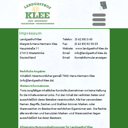
Menu
Impressum
Landgasthof Klee
Telefon: (0 42 89) 3 40
Margret & Hans-Hermann Klee
Fax: (0 42 89) 92 50 05
Hauptstraße 11
Website: www.landgasthof-klee.de
27412 Westertimke
Email: info@landgasthof-klee.de
Deutschland
Email: Kontaktformular anzeigen
Rechtliche Angaben
Inhaltlich Verantwortlicher gemäß TMG: Hans-Hermann Klee
(info@landgasthof-klee.de)
Weitere Informationen
Trotz sorgfältiger inhaltlicher Kontrolle übernehmen wir keine Haftung
für die Inhalte externer Links. Für den Inhalt der verlinkten Seiten sind
ausschließlich deren Betreiber verantwortlich.Alle hier verwendeten
Namen, Begriffe, Zeichen und Grafiken können Marken- oder
Warenzeichen im Besitze ihrer rechtlichen Eigentümer sein. Die Rechte
aller erwähnten und benutzten Marken- und Warenzeichen liegen
ausschließlich bei deren Besitzern.
Allgemeine Nutzungsbedingungen für Landgasthof Klee