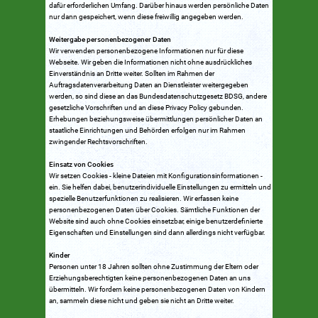
dafür erforderlichen Umfang. Darüber hinaus werden persönliche Daten
nur dann gespeichert, wenn diese freiwillig angegeben werden.
Weitergabe personenbezogener Daten
Wir verwenden personenbezogene Informationen nur für diese
Webseite. Wir geben die Informationen nicht ohne ausdrückliches
Einverständnis an Dritte weiter. Sollten im Rahmen der
Auftragsdatenverarbeitung Daten an Dienstleister weitergegeben
werden, so sind diese an das Bundesdatenschutzgesetz BDSG, andere
gesetzliche Vorschriften und an diese Privacy Policy gebunden.
Erhebungen beziehungsweise übermittlungen persönlicher Daten an
staatliche Einrichtungen und Behörden erfolgen nur im Rahmen
zwingender Rechtsvorschriften.
Einsatz von Cookies
Wir setzen Cookies - kleine Dateien mit Konfigurationsinformationen -
ein. Sie helfen dabei, benutzerindividuelle Einstellungen zu ermitteln und
spezielle Benutzerfunktionen zu realisieren. Wir erfassen keine
personenbezogenen Daten über Cookies. Sämtliche Funktionen der
Website sind auch ohne Cookies einsetzbar, einige benutzerdefinierte
Eigenschaften und Einstellungen sind dann allerdings nicht verfügbar.
Kinder
Personen unter 18 Jahren sollten ohne Zustimmung der Eltern oder
Erziehungsberechtigten keine personenbezogenen Daten an uns
übermitteln. Wir fordern keine personenbezogenen Daten von Kindern
an, sammeln diese nicht und geben sie nicht an Dritte weiter.