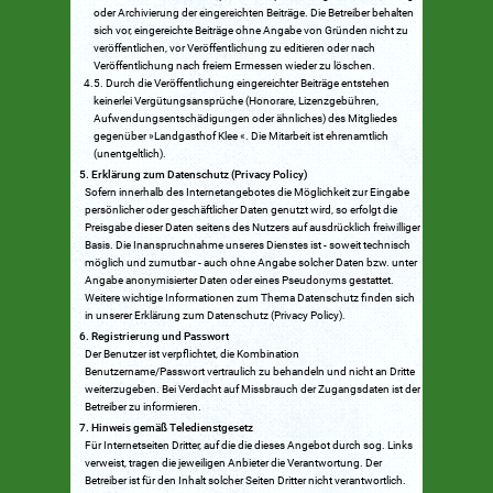
oder Archivierung der eingereichten Beiträge. Die Betreiber behalten
sich vor, eingereichte Beiträge ohne Angabe von Gründen nicht zu
veröffentlichen, vor Veröffentlichung zu editieren oder nach
Veröffentlichung nach freiem Ermessen wieder zu löschen.
Durch die Veröffentlichung eingereichter Beiträge entstehen
keinerlei Vergütungsansprüche (Honorare, Lizenzgebühren,
Aufwendungsentschädigungen oder ähnliches) des Mitgliedes
gegenüber »Landgasthof Klee «. Die Mitarbeit ist ehrenamtlich
(unentgeltlich).
Erklärung zum Datenschutz (Privacy Policy)
Sofern innerhalb des Internetangebotes die Möglichkeit zur Eingabe
persönlicher oder geschäftlicher Daten genutzt wird, so erfolgt die
Preisgabe dieser Daten seitens des Nutzers auf ausdrücklich freiwilliger
Basis. Die Inanspruchnahme unseres Dienstes ist - soweit technisch
möglich und zumutbar - auch ohne Angabe solcher Daten bzw. unter
Angabe anonymisierter Daten oder eines Pseudonyms gestattet.
Weitere wichtige Informationen zum Thema Datenschutz finden sich
in unserer Erklärung zum Datenschutz (Privacy Policy).
Registrierung und Passwort
Der Benutzer ist verpflichtet, die Kombination
Benutzername/Passwort vertraulich zu behandeln und nicht an Dritte
weiterzugeben. Bei Verdacht auf Missbrauch der Zugangsdaten ist der
Betreiber zu informieren.
Hinweis gemäß Teledienstgesetz
Für Internetseiten Dritter, auf die die dieses Angebot durch sog. Links
verweist, tragen die jeweiligen Anbieter die Verantwortung. Der
Betreiber ist für den Inhalt solcher Seiten Dritter nicht verantwortlich.