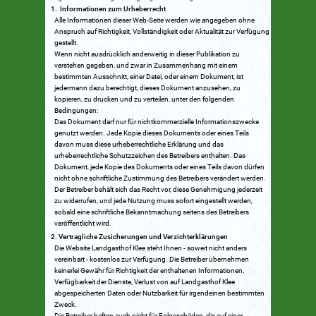
Informationen zum Urheberrecht
Alle Informationen dieser Web-Seite werden wie angegeben ohne
Anspruch auf Richtigkeit, Vollständigkeit oder Aktualität zur Verfügung
gestellt.
Wenn nicht ausdrücklich anderweitig in dieser Publikation zu
verstehen gegeben, und zwar in Zusammenhang mit einem
bestimmten Ausschnitt, einer Datei, oder einem Dokument, ist
jedermann dazu berechtigt, dieses Dokument anzusehen, zu
kopieren, zu drucken und zu verteilen, unter den folgenden
Bedingungen:
Das Dokument darf nur für nichtkommerzielle Informationszwecke
genutzt werden. Jede Kopie dieses Dokuments oder eines Teils
davon muss diese urheberrechtliche Erklärung und das
urheberrechtliche Schutzzeichen des Betreibers enthalten. Das
Dokument, jede Kopie des Dokuments oder eines Teils davon dürfen
nicht ohne schriftliche Zustimmung des Betreibers verändert werden.
Der Betreiber behält sich das Recht vor, diese Genehmigung jederzeit
zu widerrufen, und jede Nutzung muss sofort eingestellt werden,
sobald eine schriftliche Bekanntmachung seitens des Betreibers
veröffentlicht wird.
Vertragliche Zusicherungen und Verzichterklärungen
Die Website Landgasthof Klee steht Ihnen - soweit nicht anders
vereinbart - kostenlos zur Verfügung. Die Betreiber übernehmen
keinerlei Gewähr für Richtigkeit der enthaltenen Informationen,
Verfügbarkeit der Dienste, Verlust von auf Landgasthof Klee
abgespeicherten Daten oder Nutzbarkeit für irgendeinen bestimmten
Zweck.
Die Betreiber haften auch nicht für Folgeschäden, die auf einer