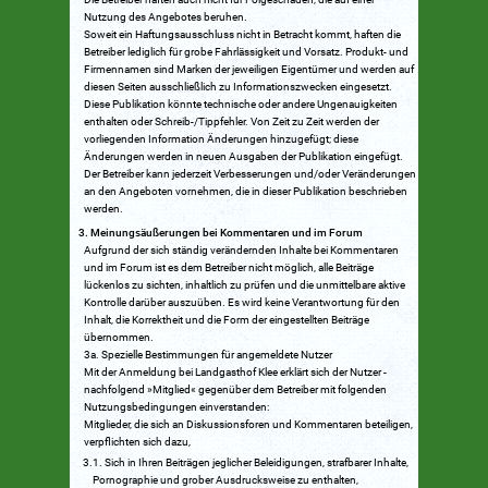
Nutzung des Angebotes beruhen.
Soweit ein Haftungsausschluss nicht in Betracht kommt, haften die
Betreiber lediglich für grobe Fahrlässigkeit und Vorsatz. Produkt- und
Firmennamen sind Marken der jeweiligen Eigentümer und werden auf
diesen Seiten ausschließlich zu Informationszwecken eingesetzt.
Diese Publikation könnte technische oder andere Ungenauigkeiten
enthalten oder Schreib-/Tippfehler. Von Zeit zu Zeit werden der
vorliegenden Information Änderungen hinzugefügt; diese
Änderungen werden in neuen Ausgaben der Publikation eingefügt.
Der Betreiber kann jederzeit Verbesserungen und/oder Veränderungen
an den Angeboten vornehmen, die in dieser Publikation beschrieben
werden.
Meinungsäußerungen bei Kommentaren und im Forum
Aufgrund der sich ständig verändernden Inhalte bei Kommentaren
und im Forum ist es dem Betreiber nicht möglich, alle Beiträge
lückenlos zu sichten, inhaltlich zu prüfen und die unmittelbare aktive
Kontrolle darüber auszuüben. Es wird keine Verantwortung für den
Inhalt, die Korrektheit und die Form der eingestellten Beiträge
übernommen.
3a. Spezielle Bestimmungen für angemeldete Nutzer
Mit der Anmeldung bei Landgasthof Klee erklärt sich der Nutzer -
nachfolgend »Mitglied« gegenüber dem Betreiber mit folgenden
Nutzungsbedingungen einverstanden:
Mitglieder, die sich an Diskussionsforen und Kommentaren beteiligen,
verpflichten sich dazu,
Sich in Ihren Beiträgen jeglicher Beleidigungen, strafbarer Inhalte,
Pornographie und grober Ausdrucksweise zu enthalten,