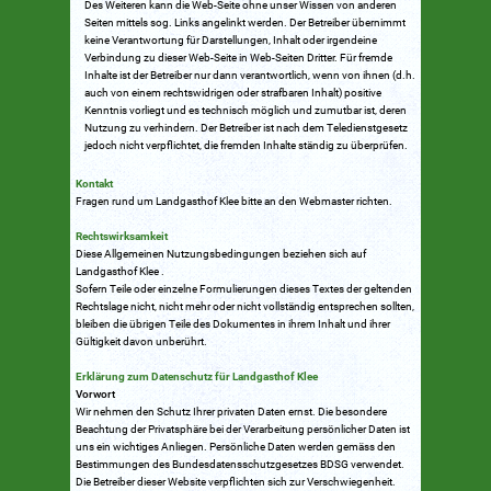
Des Weiteren kann die Web-Seite ohne unser Wissen von anderen
Seiten mittels sog. Links angelinkt werden. Der Betreiber übernimmt
keine Verantwortung für Darstellungen, Inhalt oder irgendeine
Verbindung zu dieser Web-Seite in Web-Seiten Dritter. Für fremde
Inhalte ist der Betreiber nur dann verantwortlich, wenn von ihnen (d.h.
auch von einem rechtswidrigen oder strafbaren Inhalt) positive
Kenntnis vorliegt und es technisch möglich und zumutbar ist, deren
Nutzung zu verhindern. Der Betreiber ist nach dem Teledienstgesetz
jedoch nicht verpflichtet, die fremden Inhalte ständig zu überprüfen.
Kontakt
Fragen rund um Landgasthof Klee bitte an den Webmaster richten.
Rechtswirksamkeit
Diese Allgemeinen Nutzungsbedingungen beziehen sich auf
Landgasthof Klee .
Sofern Teile oder einzelne Formulierungen dieses Textes der geltenden
Rechtslage nicht, nicht mehr oder nicht vollständig entsprechen sollten,
bleiben die übrigen Teile des Dokumentes in ihrem Inhalt und ihrer
Gültigkeit davon unberührt.
Erklärung zum Datenschutz für Landgasthof Klee
Vorwort
Wir nehmen den Schutz Ihrer privaten Daten ernst. Die besondere
Beachtung der Privatsphäre bei der Verarbeitung persönlicher Daten ist
uns ein wichtiges Anliegen. Persönliche Daten werden gemäss den
Bestimmungen des Bundesdatensschutzgesetzes BDSG verwendet.
Die Betreiber dieser Website verpflichten sich zur Verschwiegenheit.