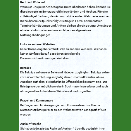
Recht auf Widerruf
Wenn Sie uns personenbezogene Daten überlassen haben, können Sie
diese jederzeit im Benutzerprofil wieder ändern und löschen. Für eine
vollständige Löschung des Accounts bitte an den Webmaster wenden.
Bis zu diesem Zeitpunkt erfolgte Beiträge in Foren, Kommentaren,
Terminankündigungen und Artikeln bleiben allerdings unter Umständen
erhalten - Informationen dazu auch bei den allgemeinen
Nutzungsbedingungen.
Links zu anderen Websites
Unser Online-Angebot enthält Links zu anderen Websites. Wir haben
keinen Einfluss darauf, dass deren Betreiber die
Datenschutzbestimmungen einhalten.
Beiträge
Die Beiträge auf unserer Seite sind für jeden zugänglich. Beiträge sollten
vor der Veröffentlichung sorgfältig darauf überprüft werden, ob sie
Angaben enthalten, die nicht für die Öffentlichkeit bestimmt sind. Die
Beiträge werden möglicherweise in Suchmaschinen erfasst und auch
ohne gezielten Aufruf dieser Website weltweit zugreifbar.
Fragen und Kommentare
Bei Fragen und für Anregungen und Kommentare zum Thema
Datenschutz bitte per Mail an den Webmaster von Landgasthof Klee
wenden.
Auskunftsrecht
Sie haben jederzeit das Recht auf Auskunft über die bezüglich Ihrer