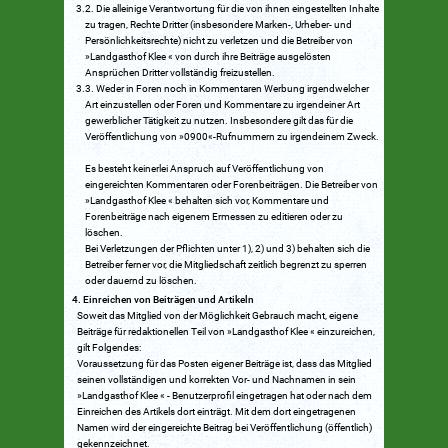
Die alleinige Verantwortung für die von ihnen eingestellten Inhalte
zu tragen, Rechte Dritter (insbesondere Marken-, Urheber- und
Persönlichkeitsrechte) nicht zu verletzen und die Betreiber von
»Landgasthof Klee « von durch ihre Beiträge ausgelösten
Ansprüchen Dritter vollständig freizustellen.
Weder in Foren noch in Kommentaren Werbung irgendwelcher
Art einzustellen oder Foren und Kommentare zu irgendeiner Art
gewerblicher Tätigkeit zu nutzen. Insbesondere gilt das für die
Veröffentlichung von »0900«-Rufnummern zu irgendeinem Zweck.
Es besteht keinerlei Anspruch auf Veröffentlichung von
eingereichten Kommentaren oder Forenbeiträgen. Die Betreiber von
»Landgasthof Klee « behalten sich vor, Kommentare und
Forenbeiträge nach eigenem Ermessen zu editieren oder zu
löschen.
Bei Verletzungen der Pflichten unter 1), 2) und 3) behalten sich die
Betreiber ferner vor, die Mitgliedschaft zeitlich begrenzt zu sperren
oder dauernd zu löschen.
Einreichen von Beiträgen und Artikeln
Soweit das Mitglied von der Möglichkeit Gebrauch macht, eigene
Beiträge für redaktionellen Teil von »Landgasthof Klee « einzureichen,
gilt Folgendes:
Voraussetzung für das Posten eigener Beiträge ist, dass das Mitglied
seinen vollständigen und korrekten Vor- und Nachnamen in sein
»Landgasthof Klee « - Benutzerprofil eingetragen hat oder nach dem
Einreichen des Artikels dort einträgt. Mit dem dort eingetragenen
Namen wird der eingereichte Beitrag bei Veröffentlichung (öffentlich)
gekennzeichnet.