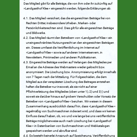
Das Mitglied gibt für alle Beiträge, die von ihm oder ihr zukünftig auf
»Landgasthof Klee « eingereicht werden, folgende Erklärungen ab:
Das Mitglied versichert, das die eingereichten Beiträge frei von
Rechten Dritter, insbesondere Urheber-, Marken- oder
Persönlichkeitsrechten sind. Dies gilt für alle eingereichten Beiträge
und Bildwerke.
Das Mitglied räumt den Betreibern von »Landgasthof Klee « ein
uneingeschränktes Nutzungsrecht an den eingereichten Beiträgen
ein. Dieses umfasst die Veröffentlichung im Internet auf
»Landgasthof Klee « sowie auf anderen Internetservern, in
Newslettern, Printmedien und anderen Publikationen.
Eingereichte Beiträge werden auf Verlangen des Mitgliedes per
Email an die Adresse des Webmasters wieder gelöscht bzw.
anonymisiert. Die Löschung bzw. Anonymisierung erfolgt innerhalb
von 7 Tagen nach der Mitteilung. Für Folgeschäden, die dem
Mitglied aus der verspäteten Löschung des Beitrages entstehen
haften die Betreiber nur insoweit, als sie nicht auf einer
Pflichtverletzung des Mitgliedes (oben unter 1), 2) und 3) ) und
soweit sie darüber hinaus auf grobem Verschulden oder Vorsatz der
Betreiber von »Landgasthof Klee « beruhen. Wir weisen in diesem
Zusammenhang ausdrücklich darauf hin, dass »Landgasthof Klee «
regelmäßig von Suchmaschinen indexiert wird, und dass wir keinen
Einfluss darauf haben, ob, wo und wie lange bei uns veröffentlichte
Beiträge möglicherweise auch nach Löschung bei »Landgasthof
Klee « in Datenbanken von Suchmaschinen und Webkatalogen
gespeichert werden und abrufbar sind.
Es besteht keinerlei Anspruch auf Speicherung, Veröffentlichung