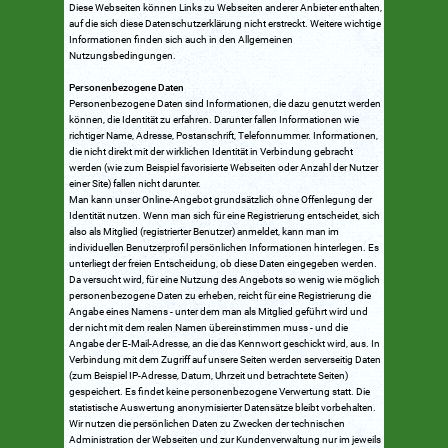
Diese Webseiten können Links zu Webseiten anderer Anbieter enthalten,
auf die sich diese Datenschutzerklärung nicht erstreckt. Weitere wichtige
Informationen finden sich auch in den Allgemeinen
Nutzungsbedingungen.
Personenbezogene Daten
Personenbezogene Daten sind Informationen, die dazu genutzt werden
können, die Identität zu erfahren. Darunter fallen Informationen wie
richtiger Name, Adresse, Postanschrift, Telefonnummer. Informationen,
die nicht direkt mit der wirklichen Identität in Verbindung gebracht
werden (wie zum Beispiel favorisierte Webseiten oder Anzahl der Nutzer
einer Site) fallen nicht darunter.
Man kann unser Online-Angebot grundsätzlich ohne Offenlegung der
Identität nutzen. Wenn man sich für eine Registrierung entscheidet, sich
also als Mitglied (registrierter Benutzer) anmeldet, kann man im
individuellen Benutzerprofil persönlichen Informationen hinterlegen. Es
unterliegt der freien Entscheidung, ob diese Daten eingegeben werden.
Da versucht wird, für eine Nutzung des Angebots so wenig wie möglich
personenbezogene Daten zu erheben, reicht für eine Registrierung die
Angabe eines Namens - unter dem man als Mitglied geführt wird und
der nicht mit dem realen Namen übereinstimmen muss - und die
Angabe der E-Mail-Adresse, an die das Kennwort geschickt wird, aus. In
Verbindung mit dem Zugriff auf unsere Seiten werden serverseitig Daten
(zum Beispiel IP-Adresse, Datum, Uhrzeit und betrachtete Seiten)
gespeichert. Es findet keine personenbezogene Verwertung statt. Die
statistische Auswertung anonymisierter Datensätze bleibt vorbehalten.
Wir nutzen die persönlichen Daten zu Zwecken der technischen
Administration der Webseiten und zur Kundenverwaltung nur im jeweils